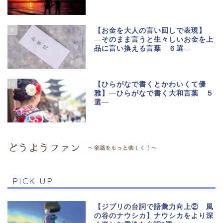
9
【お金を大人の言い回しで表現】
―そのまま言うと生々しいお金を上
品に言い換える言葉 ６選―
10
【ひらがなで書くとかわいくて優
雅】―ひらがなで書く大和言葉 ５
選―
PICK UP
【ジブリの台詞で語彙力向上② 風
の谷のナウシカ】ナウシカをより深