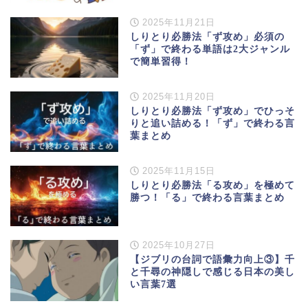
2025年11月21日
しりとり必勝法「ず攻め」必須の
「ず」で終わる単語は2大ジャンル
で簡単習得！
2025年11月20日
しりとり必勝法「ず攻め」でひっそ
りと追い詰める！「ず」で終わる言
葉まとめ
2025年11月15日
しりとり必勝法「る攻め」を極めて
勝つ！「る」で終わる言葉まとめ
2025年10月27日
【ジブリの台詞で語彙力向上③】千
と千尋の神隠しで感じる日本の美し
い言葉7選