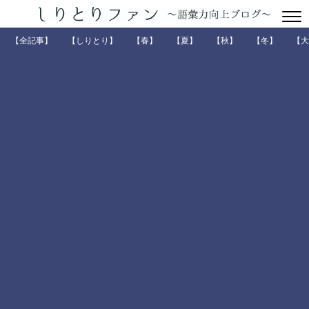
【全記事】
【しりとり】
【春】
【夏】
【秋】
【冬】
【大