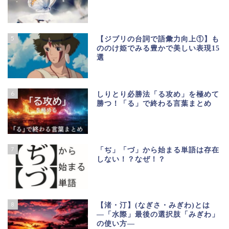
5
【ジブリの台詞で語彙力向上①】も
ののけ姫でみる豊かで美しい表現15
選
6
しりとり必勝法「る攻め」を極めて
勝つ！「る」で終わる言葉まとめ
7
「ぢ」「づ」から始まる単語は存在
しない！？なぜ！？
8
【渚・汀】(なぎさ・みぎわ)とは
―「水際」最後の選択肢「みぎわ」
の使い方―