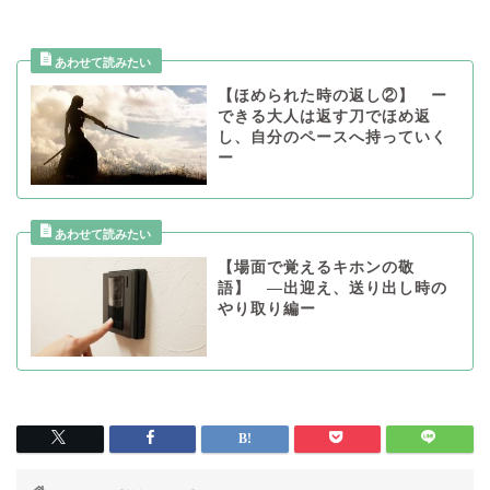
【ほめられた時の返し②】 ー
できる大人は返す刀でほめ返
し、自分のペースへ持っていく
ー
【場面で覚えるキホンの敬
語】 —出迎え、送り出し時の
やり取り編ー