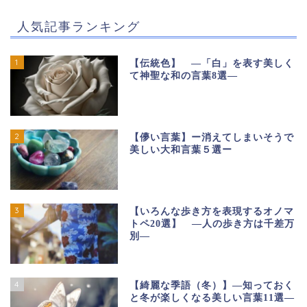
人気記事ランキング
1
【伝統色】 ―「白」を表す美しく
て神聖な和の言葉8選―
2
【儚い言葉】ー消えてしまいそうで
美しい大和言葉５選ー
3
【いろんな歩き方を表現するオノマ
トペ20選】 ―人の歩き方は千差万
別―
4
【綺麗な季語（冬）】―知っておく
と冬が楽しくなる美しい言葉11選―