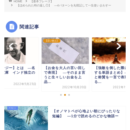
HOME
【基本フレーズ】
【ほめられた時の返し①】 —4パターンを丸暗記して一生使いまわすー
関連記事
】
【言い換え】
単語解説
ガンジー】とは ―名
【お金を大人の言い回し
【強敵を倒した際に
の宝庫 インド独立の
で表現】 ―そのまま言
する単語まとめ】―
―
うと生々しいお金を上
と称賛を一言で表現
品...
る...
2022年5月23日
2022年10月20日
2022年11
【オノマトペが心地よい朝にぴったりな
短編】 —1分で読めるのどかな物語ー