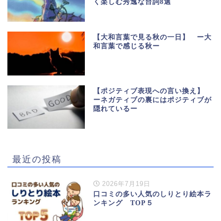
く楽しむ秀逸な台詞8選
【大和言葉で見る秋の一日】 ー大
和言葉で感じる秋ー
【ポジティブ表現への言い換え】
ーネガティブの裏にはポジティブが
隠れているー
最近の投稿
2026年7月19日
口コミの多い人気のしりとり絵本ラ
ンキング TOP５