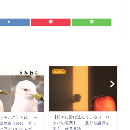
単語解説
【
【日本に溶け込んでいるヨーロ
・うみねこ】とは ー
【
ッパの言葉】 ―意外な語源を
全然違うのに、どっ
の
学ぶ 厳選８語―
と呼んでいる人が...