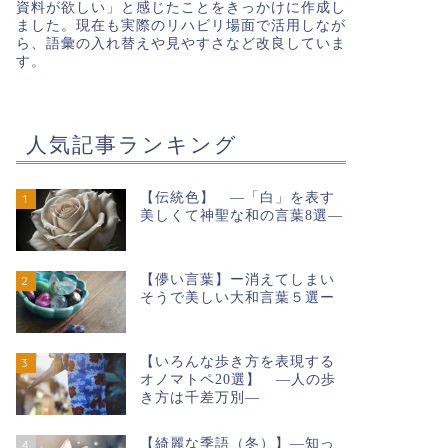
資料が欲しい」と感じたことをきっかけに作成し
ました。現在も実際のリハビリ場面で活用しなが
ら、語彙の入れ替えや見やすさなど改良していま
す。
人気記事ランキング
【伝統色】 ―「白」を表す
1
美しくて神聖な和の言葉8選―
【儚い言葉】ー消えてしまい
2
そうで美しい大和言葉５選ー
【いろんな歩き方を表現する
3
オノマトペ20選】 ―人の歩
き方は千差万別―
【綺麗な季語（冬）】―知っ
4