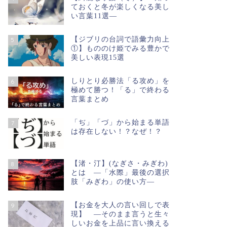
ておくと冬が楽しくなる美し
い言葉11選―
【ジブリの台詞で語彙力向上
5
①】もののけ姫でみる豊かで
美しい表現15選
しりとり必勝法「る攻め」を
6
極めて勝つ！「る」で終わる
言葉まとめ
「ぢ」「づ」から始まる単語
7
は存在しない！？なぜ！？
【渚・汀】(なぎさ・みぎわ)
8
とは ―「水際」最後の選択
肢「みぎわ」の使い方―
【お金を大人の言い回しで表
9
現】 ―そのまま言うと生々
しいお金を上品に言い換える