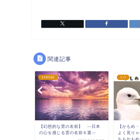
関連記事
【大和言葉】
【う】
いるヨーロ
【幻想的な雲の名前】 ―日本
【かもめ
外な語源を
の心を感じる雲の名前６選―
よく見りゃ
ちもかもめ