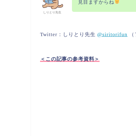
見目ますからね
しりとり先生
Twitter：しりとり先生
@siritorifun
（
＜この記事の参考資料＞