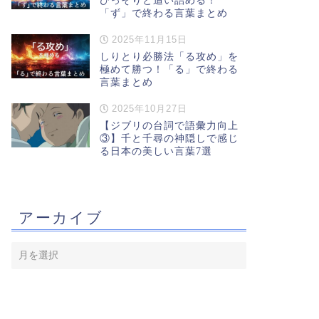
ひっそりと追い詰める！
「ず」で終わる言葉まとめ
2025年11月15日
しりとり必勝法「る攻め」を
極めて勝つ！「る」で終わる
言葉まとめ
2025年10月27日
【ジブリの台詞で語彙力向上
③】千と千尋の神隠しで感じ
る日本の美しい言葉7選
大和言葉】
【う】
アーカイブ
幻想的な雲の名前】 ―日本
【かもめ・うみねこ】とは ー
心を感じる雲の名前６選―
よく見りゃ全然違うのに、どっ
ちもかもめと呼んでいる人が...