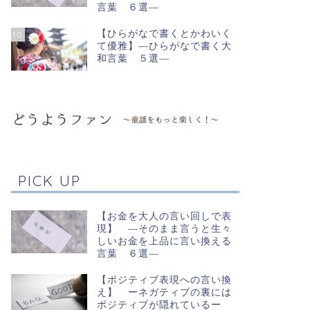
言葉 ６選―
【ひらがなで書くとかわいく
10
て優雅】―ひらがなで書く大
和言葉 ５選―
PICK UP
【お金を大人の言い回しで表
現】 ―そのまま言うと生々
しいお金を上品に言い換える
言葉 ６選―
【ポジティブ表現への言い換
え】 ーネガティブの裏には
ポジティブが隠れているー