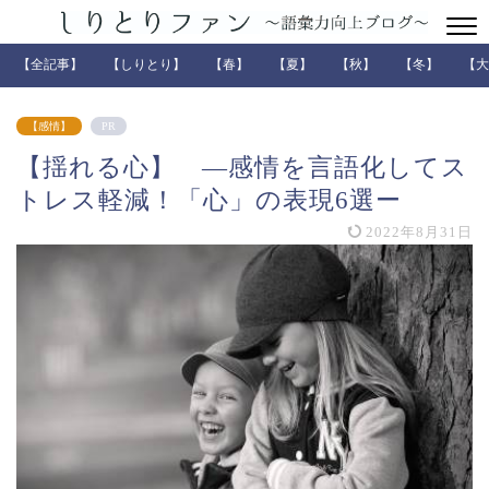
【全記事】
【しりとり】
【春】
【夏】
【秋】
【冬】
【大
【感情】
PR
【揺れる心】 —感情を言語化してス
トレス軽減！「心」の表現6選ー
2022年8月31日