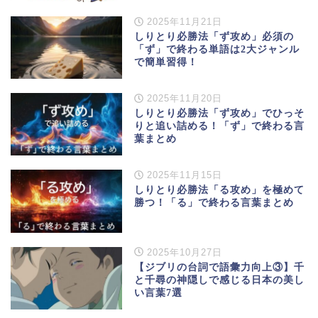
2025年11月21日
しりとり必勝法「ず攻め」必須の
「ず」で終わる単語は2大ジャンル
で簡単習得！
2025年11月20日
しりとり必勝法「ず攻め」でひっそ
りと追い詰める！「ず」で終わる言
葉まとめ
2025年11月15日
しりとり必勝法「る攻め」を極めて
勝つ！「る」で終わる言葉まとめ
2025年10月27日
【ジブリの台詞で語彙力向上③】千
と千尋の神隠しで感じる日本の美し
い言葉7選