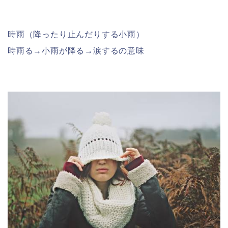
時雨（降ったり止んだりする小雨）
時雨る→小雨が降る→涙するの意味