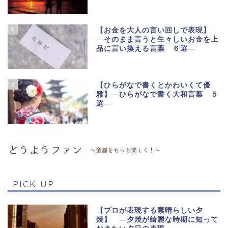
9
【お金を大人の言い回しで表現】
―そのまま言うと生々しいお金を上
品に言い換える言葉 ６選―
10
【ひらがなで書くとかわいくて優
雅】―ひらがなで書く大和言葉 ５
選―
PICK UP
【プロが表現する素晴らしい夕
焼】 ―夕焼が綺麗な時期に知って