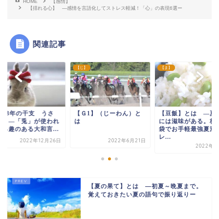
HOME
【感情】
【揺れる心】 —感情を言語化してストレス軽減！「心」の表現6選ー
関連記事
】
【ま】
【う】
Ｇ1】（じーわん）と
【豆飯】とは ―夏の旬
【2023年の干支 う
には滋味がある。枝豆１
ぎ】 ―「兎」が使
袋でお手軽最強夏満喫
ている趣のある大和言.
レ...
2022年6月21日
2022年12月
2022年8月6日
【夏の果て】とは —初夏～晩夏まで。
覚えておきたい夏の語句で振り返りー