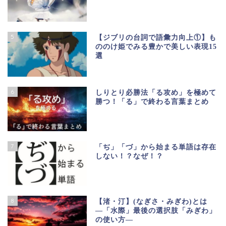
5
【ジブリの台詞で語彙力向上①】も
ののけ姫でみる豊かで美しい表現15
選
6
しりとり必勝法「る攻め」を極めて
勝つ！「る」で終わる言葉まとめ
7
「ぢ」「づ」から始まる単語は存在
しない！？なぜ！？
8
【渚・汀】(なぎさ・みぎわ)とは
―「水際」最後の選択肢「みぎわ」
の使い方―