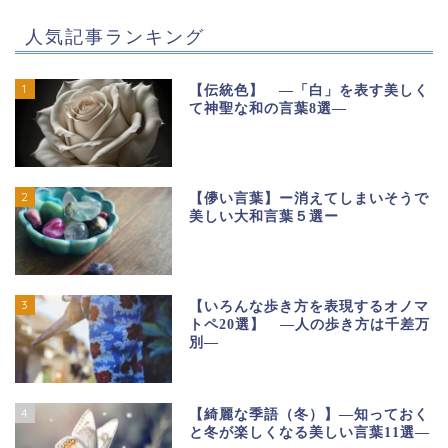
人気記事ランキング
1
【伝統色】 ―「白」を表す美しく
て神聖な和の言葉8選―
2
【儚い言葉】ー消えてしまいそうで
美しい大和言葉５選ー
3
【いろんな歩き方を表現するオノマ
トペ20選】 ―人の歩き方は千差万
別―
4
【綺麗な季語（冬）】―知っておく
と冬が楽しくなる美しい言葉11選―