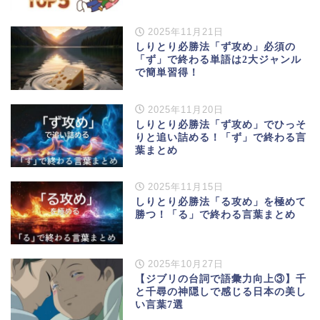
2025年11月21日
しりとり必勝法「ず攻め」必須の
「ず」で終わる単語は2大ジャンル
で簡単習得！
2025年11月20日
しりとり必勝法「ず攻め」でひっそ
りと追い詰める！「ず」で終わる言
葉まとめ
2025年11月15日
しりとり必勝法「る攻め」を極めて
勝つ！「る」で終わる言葉まとめ
2025年10月27日
【ジブリの台詞で語彙力向上③】千
と千尋の神隠しで感じる日本の美し
い言葉7選