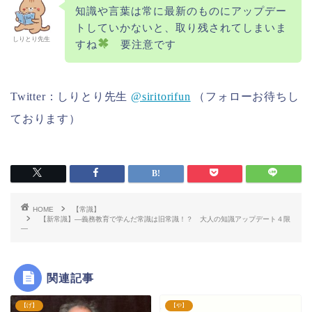
知識や言葉は常に最新のものにアップデー
トしていかないと、取り残されてしまいま
しりとり先生
すね
要注意です
Twitter：しりとり先生
@siritorifun
（フォローお待ちし
ております）
HOME
【常識】
【新常識】―義務教育で学んだ常識は旧常識！？ 大人の知識アップデート４限
―
関連記事
【げ】
【や】