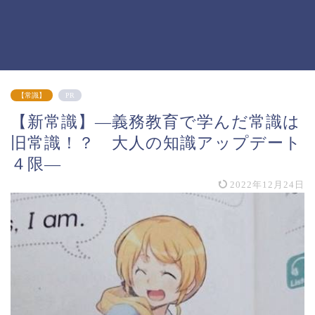
【常識】
PR
【新常識】―義務教育で学んだ常識は
旧常識！？ 大人の知識アップデート
４限―
2022年12月24日