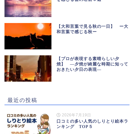
【大和言葉で見る秋の一日】 ー大
和言葉で感じる秋ー
【プロが表現する素晴らしい夕
焼】 ―夕焼が綺麗な時期に知って
おきたい夕日の表現―
最近の投稿
2026年7月19日
口コミの多い人気のしりとり絵本ラ
ンキング TOP５