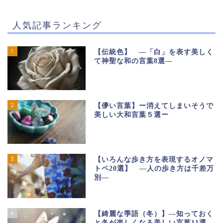
人気記事ランキング
1
【伝統色】 ―「白」を表す美しく
て神聖な和の言葉8選―
2
【儚い言葉】ー消えてしまいそうで
美しい大和言葉５選ー
3
【いろんな歩き方を表現するオノマ
トペ20選】 ―人の歩き方は千差万
別―
4
【綺麗な季語（冬）】―知っておく
と冬が楽しくなる美しい言葉11選―