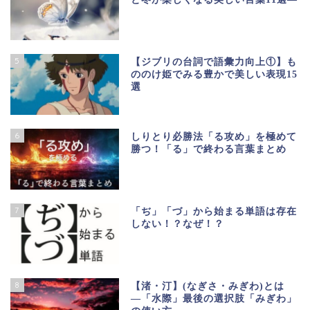
5
【ジブリの台詞で語彙力向上①】も
ののけ姫でみる豊かで美しい表現15
選
6
しりとり必勝法「る攻め」を極めて
勝つ！「る」で終わる言葉まとめ
7
「ぢ」「づ」から始まる単語は存在
しない！？なぜ！？
8
【渚・汀】(なぎさ・みぎわ)とは
―「水際」最後の選択肢「みぎわ」