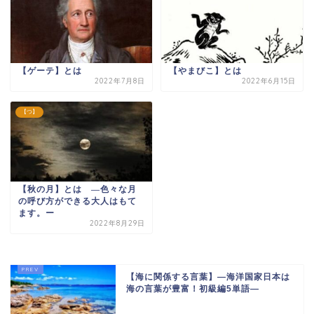
【ゲーテ】とは
【やまびこ】とは
2022年7月8日
2022年6月15日
【つ】
【秋の月】とは —色々な月
の呼び方ができる大人はもて
ます。ー
2022年8月29日
【海に関係する言葉】―海洋国家日本は
海の言葉が豊富！初級編5単語―