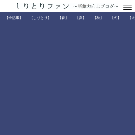
【全記事】
【しりとり】
【春】
【夏】
【秋】
【冬】
【大