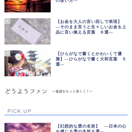
の使い方―
9
【お金を大人の言い回しで表現】
―そのまま言うと生々しいお金を上
品に言い換える言葉 ６選―
10
【ひらがなで書くとかわいくて優
雅】―ひらがなで書く大和言葉 ５
選―
PICK UP
【幻想的な雲の名前】 ―日本の心
を感じる雲の名前６選―