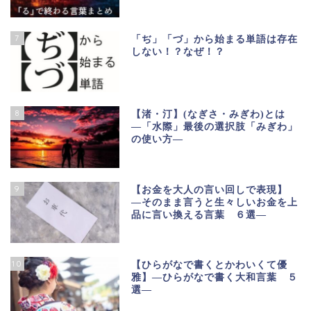
7
「ぢ」「づ」から始まる単語は存在
しない！？なぜ！？
8
【渚・汀】(なぎさ・みぎわ)とは
―「水際」最後の選択肢「みぎわ」
の使い方―
9
【お金を大人の言い回しで表現】
―そのまま言うと生々しいお金を上
品に言い換える言葉 ６選―
10
【ひらがなで書くとかわいくて優
雅】―ひらがなで書く大和言葉 ５
選―