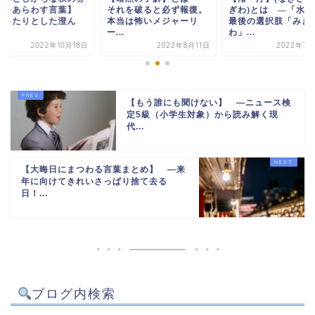
れを破ると必ず報復。
ぎわ)とは ―「水際」
囲気をあらわす言
当は怖いメジャーリ
最後の選択肢「みぎ
―ゆったりとした澄
.
わ」...
だ...
2022年8月11日
2022年7月28日
2022年10
【もう誰にも聞けない】 ―ニュース検
定5級（小学生対象）から読み解く現
代...
【大晦日にまつわる言葉まとめ】 ―来
年に向けてきれいさっぱり捨て去る
日！...
ブログ内検索