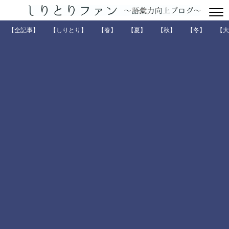
【全記事】
【しりとり】
【春】
【夏】
【秋】
【冬】
【大