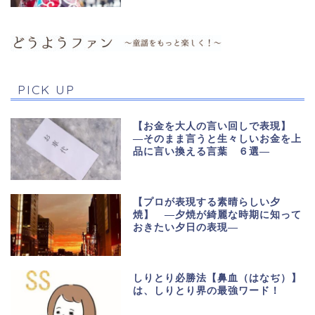
PICK UP
【お金を大人の言い回しで表現】
―そのまま言うと生々しいお金を上
品に言い換える言葉 ６選―
【プロが表現する素晴らしい夕
焼】 ―夕焼が綺麗な時期に知って
おきたい夕日の表現―
しりとり必勝法【鼻血（はなぢ）】
は、しりとり界の最強ワード！