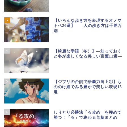
3
【いろんな歩き方を表現するオノマ
トペ20選】 ―人の歩き方は千差万
別―
4
【綺麗な季語（冬）】―知っておく
と冬が楽しくなる美しい言葉11選―
5
【ジブリの台詞で語彙力向上①】も
ののけ姫でみる豊かで美しい表現15
選
6
しりとり必勝法「る攻め」を極めて
勝つ！「る」で終わる言葉まとめ