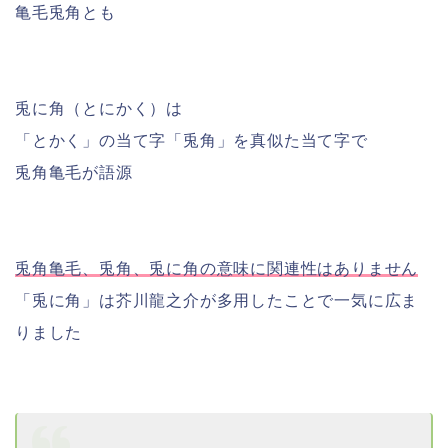
亀毛兎角とも
兎に角（とにかく）は
「とかく」の当て字「兎角」を真似た当て字で
兎角亀毛が語源
兎角亀毛、兎角、兎に角の意味に関連性は
ありません
「兎に角」は芥川龍之介が多用したことで一気に広ま
りました