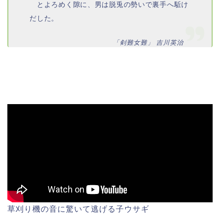
とよろめく隙に、男は脱兎の勢いで裏手へ駈け
だした。
「剣難女難」 吉川英治
草刈り機の音に驚いて逃げる子ウサギ