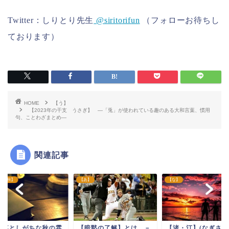
Twitter：しりとり先生
@siritorifun
（フォローお待ちし
ております）
HOME
【う】
【2023年の干支 うさぎ】 ―「兎」が使われている趣のある大和言葉、慣用
句、ことわざまとめ―
関連記事
】
【な】
【季節ー秋】
暗黙の了解】とは －
【渚・汀】(なぎさ・み
【見落としがちな秋