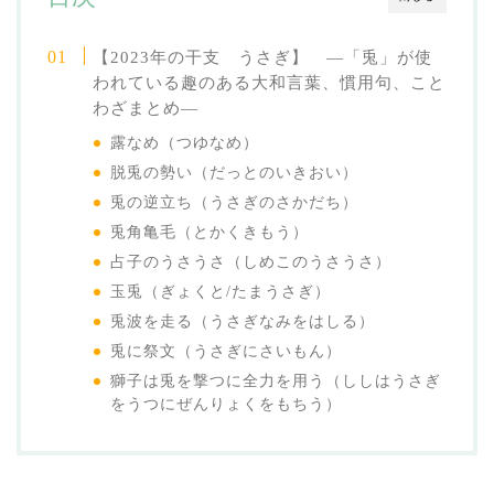
【2023年の干支 うさぎ】 ―「兎」が使
われている趣のある大和言葉、慣用句、こと
わざまとめ―
露なめ（つゆなめ）
脱兎の勢い（だっとのいきおい）
兎の逆立ち（うさぎのさかだち）
兎角亀毛（とかくきもう）
占子のうさうさ（しめこのうさうさ）
玉兎（ぎょくと/たまうさぎ）
兎波を走る（うさぎなみをはしる）
兎に祭文（うさぎにさいもん）
獅子は兎を撃つに全力を用う（ししはうさぎ
をうつにぜんりょくをもちう）