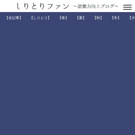
【全記事】
【しりとり】
【春】
【夏】
【秋】
【冬】
【大