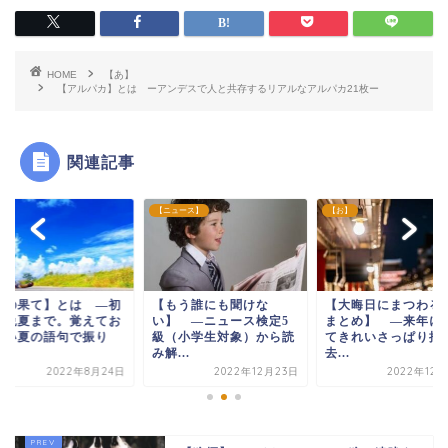
HOME
【あ】
【アルパカ】とは ーアンデスで人と共存するリアルなアルパカ21枚ー
関連記事
ュース】
【お】
【ひ】
もう誰にも聞けな
【大晦日にまつわる言葉
【夏の果て】とは 
】 ―ニュース検定5
まとめ】 ―来年に向け
夏～晩夏まで。覚え
（小学生対象）から読
てきれいさっぱり捨て
きたい夏の語句で振
...
去...
返...
2022年12月23日
2022年12月27日
2022年8月