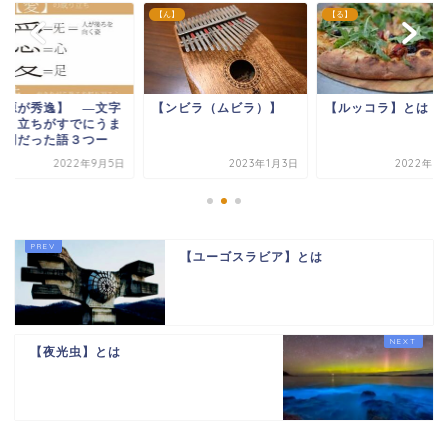
】
【ん】
【る】
語源が秀逸】 —文字
【ンビラ（ムビラ）】
【ルッコラ】とは
成り立ちがすでにうま
説明だった語３つー
2022年9月5日
2023年1月3日
2022年5
【ユーゴスラビア】とは
【夜光虫】とは