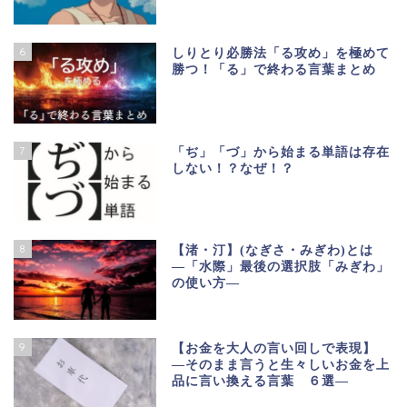
6
しりとり必勝法「る攻め」を極めて
勝つ！「る」で終わる言葉まとめ
7
「ぢ」「づ」から始まる単語は存在
しない！？なぜ！？
8
【渚・汀】(なぎさ・みぎわ)とは
―「水際」最後の選択肢「みぎわ」
の使い方―
9
【お金を大人の言い回しで表現】
―そのまま言うと生々しいお金を上
品に言い換える言葉 ６選―