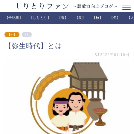
【全記事】
【しりとり】
【春】
【夏】
【秋】
【冬】
【大
【や】
PR
【弥生時代】とは
2022年6月10日