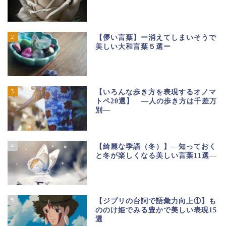
2
【儚い言葉】ー消えてしまいそうで
美しい大和言葉５選ー
3
【いろんな歩き方を表現するオノマ
トペ20選】 ―人の歩き方は千差万
別―
4
【綺麗な季語（冬）】―知っておく
と冬が楽しくなる美しい言葉11選―
5
【ジブリの台詞で語彙力向上①】も
ののけ姫でみる豊かで美しい表現15
選