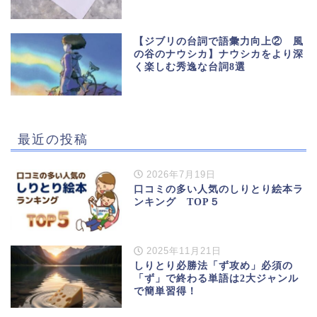
【ジブリの台詞で語彙力向上② 風
の谷のナウシカ】ナウシカをより深
く楽しむ秀逸な台詞8選
最近の投稿
2026年7月19日
口コミの多い人気のしりとり絵本ラ
ンキング TOP５
2025年11月21日
しりとり必勝法「ず攻め」必須の
「ず」で終わる単語は2大ジャンル
で簡単習得！