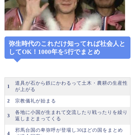
弥生時代のこれだけ知ってれば社会人と
してOK！1000年を5行でまとめ
道具が石から鉄にかわるって土木・農耕の生産性
1
が上がる
2
宗教儀礼が始まる
各地に小国が生まれて交流したり戦ったりを繰り
3
返しまとまってくる
邪馬台国の卑弥呼が登場し30ほどの国をまとめ
4