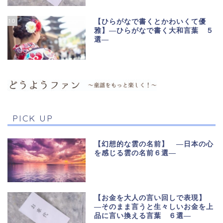
10
【ひらがなで書くとかわいくて優
雅】―ひらがなで書く大和言葉 ５
選―
PICK UP
【幻想的な雲の名前】 ―日本の心
を感じる雲の名前６選―
【お金を大人の言い回しで表現】
―そのまま言うと生々しいお金を上
品に言い換える言葉 ６選―