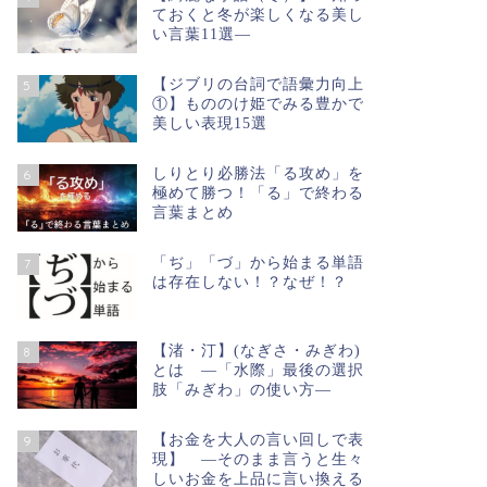
ておくと冬が楽しくなる美し
い言葉11選―
【ジブリの台詞で語彙力向上
5
①】もののけ姫でみる豊かで
美しい表現15選
しりとり必勝法「る攻め」を
6
極めて勝つ！「る」で終わる
言葉まとめ
「ぢ」「づ」から始まる単語
7
は存在しない！？なぜ！？
【渚・汀】(なぎさ・みぎわ)
8
とは ―「水際」最後の選択
肢「みぎわ」の使い方―
【お金を大人の言い回しで表
9
現】 ―そのまま言うと生々
しいお金を上品に言い換える