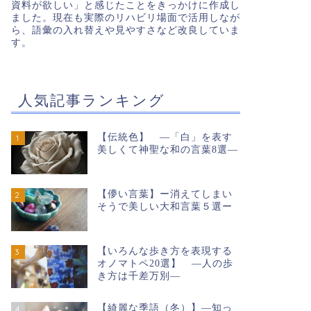
資料が欲しい」と感じたことをきっかけに作成し
ました。現在も実際のリハビリ場面で活用しなが
ら、語彙の入れ替えや見やすさなど改良していま
す。
人気記事ランキング
【伝統色】 ―「白」を表す
1
美しくて神聖な和の言葉8選―
【儚い言葉】ー消えてしまい
2
そうで美しい大和言葉５選ー
【いろんな歩き方を表現する
3
オノマトペ20選】 ―人の歩
き方は千差万別―
【綺麗な季語（冬）】―知っ
4