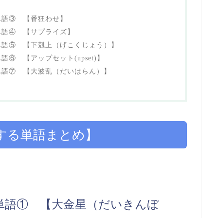
単語③ 【番狂わせ】
単語④ 【サプライズ】
単語⑤ 【下剋上（げこくじょう）】
⑥ 【アップセット(upset)】
単語⑦ 【大波乱（だいはらん）】
する単語まとめ】
単語① 【大金星（だいきんぼ