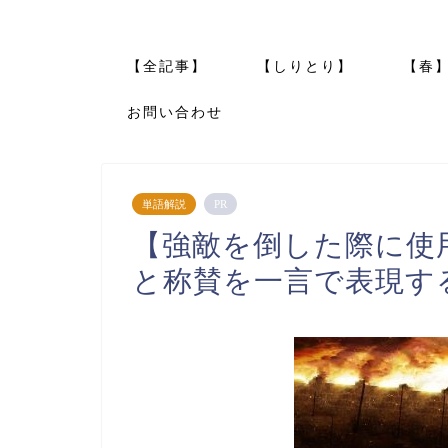
【全記事】
【しりとり】
【春
お問い合わせ
単語解説
PR
【強敵を倒した際に使
と称賛を一言で表現す