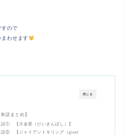
ですので
いまわせます
閉じる
る単語まとめ】
単語① 【大金星（だいきんぼし）】
② 【ジャイアントキリング（giant