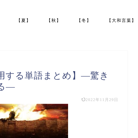
】
【夏】
【秋】
【冬】
【大和言葉】
用する単語まとめ】―驚き
る―
2022年11月29日