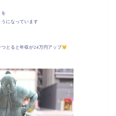
とを
ようになっています
つとると年収が24万円アップ