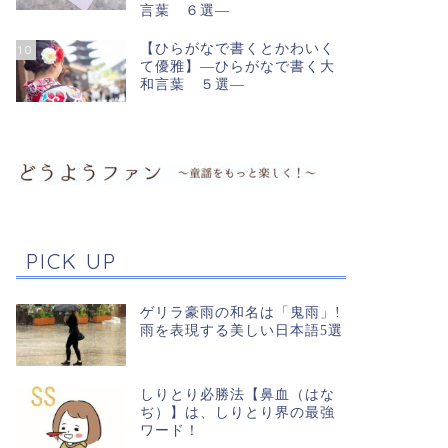
言葉 ６選―
【ひらがなで書くとかわいく
10
て優雅】―ひらがなで書く大
和言葉 ５選―
PICK UP
ゲリラ豪雨の和名は「鬼雨」!
雨を表現する美しい日本語5選
しりとり必勝法【鼻血（はな
ぢ）】は、しりとり界の最強
ワード！