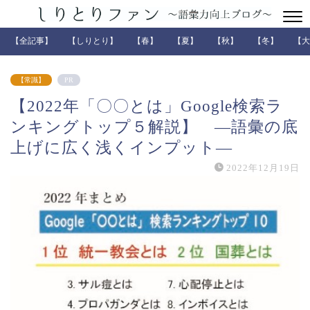
【全記事】
【しりとり】
【春】
【夏】
【秋】
【冬】
【大
【常識】
PR
【2022年「〇〇とは」Google検索ラ
ンキングトップ５解説】 ―語彙の底
上げに広く浅くインプット―
2022年12月19日