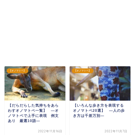
【オノマトペ】
【オノマトペ】
【だらだらした気持ちをあら
【いろんな歩き方を表現する
わすオノマトペ一覧】 ―オ
オノマトペ20選】 ―人の歩
ノマトペで上手に表現 例文
き方は千差万別―
あり 厳選10語―
2022年11月16日
2022年11月7日