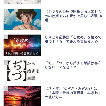
5
【ジブリの台詞で語彙力向上①】も
ののけ姫でみる豊かで美しい表現15
選
6
しりとり必勝法「る攻め」を極めて
勝つ！「る」で終わる言葉まとめ
7
「ぢ」「づ」から始まる単語は存在
しない！？なぜ！？
8
【渚・汀】(なぎさ・みぎわ)とは
―「水際」最後の選択肢「みぎわ」
の使い方―