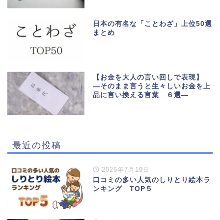
日本の有名な「ことわざ」上位50選
まとめ
【お金を大人の言い回しで表現】
―そのまま言うと生々しいお金を上
品に言い換える言葉 ６選―
最近の投稿
2026年7月19日
口コミの多い人気のしりとり絵本ラ
ンキング TOP５