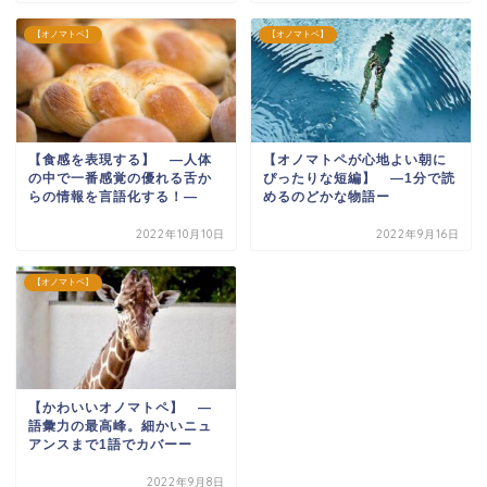
【オノマトペ】
【オノマトペ】
【食感を表現する】 ―人体
【オノマトペが心地よい朝に
の中で一番感覚の優れる舌か
ぴったりな短編】 —1分で読
らの情報を言語化する！―
めるのどかな物語ー
2022年10月10日
2022年9月16日
【オノマトペ】
【かわいいオノマトペ】 —
語彙力の最高峰。細かいニュ
アンスまで1語でカバーー
2022年9月8日