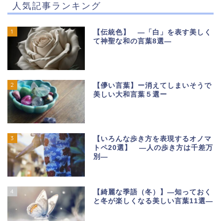
人気記事ランキング
1
【伝統色】 ―「白」を表す美しく
て神聖な和の言葉8選―
2
【儚い言葉】ー消えてしまいそうで
美しい大和言葉５選ー
3
【いろんな歩き方を表現するオノマ
トペ20選】 ―人の歩き方は千差万
別―
4
【綺麗な季語（冬）】―知っておく
と冬が楽しくなる美しい言葉11選―