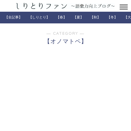
【全記事】
【しりとり】
【春】
【夏】
【秋】
【冬】
【大
― CATEGORY ―
【オノマトペ】