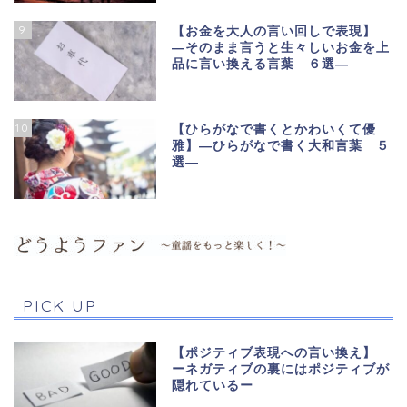
9
【お金を大人の言い回しで表現】
―そのまま言うと生々しいお金を上
品に言い換える言葉 ６選―
10
【ひらがなで書くとかわいくて優
雅】―ひらがなで書く大和言葉 ５
選―
PICK UP
【ポジティブ表現への言い換え】
ーネガティブの裏にはポジティブが
隠れているー